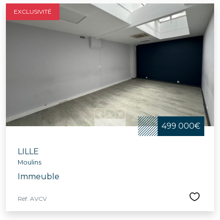
EXCLUSIVITÉ
499 000€
LILLE
Moulins
Immeuble
Réf. AVCV