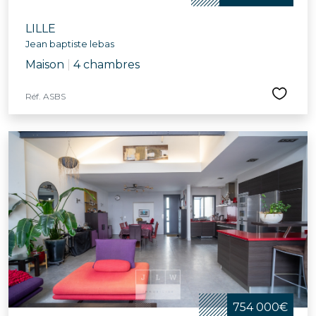
LILLE
Jean baptiste lebas
Maison
|
4 chambres
Réf. ASBS
754 000€