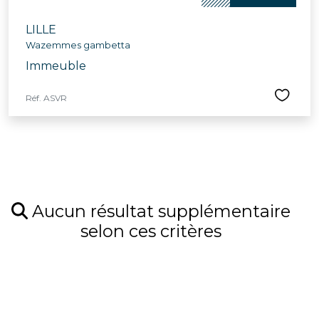
de broyage mobile pour valoriser les déchets verts.
LILLE
Festive et conviviale, la ville propose tout au long de
Wazemmes gambetta
l'année des animations telles que la Braderie de Lille, la
nuit des bibliothèques, le concert pour l’école
Immeuble
Vanoverschelde et la semaine bleue dédiée aux aînés.
Avec son riche réseau d'infrastructures culturelles et
Réf. ASVR
sportives, comprenant le Palais des Beaux-Arts, le
Grand Palais, le conservatoire communal et l’école
Jeannine-Manuel, Lille offre un cadre idéal pour ceux
cherchant une maison à vendre dans une ville
dynamique et bienveillante.
Aucun résultat supplémentaire
selon ces critères