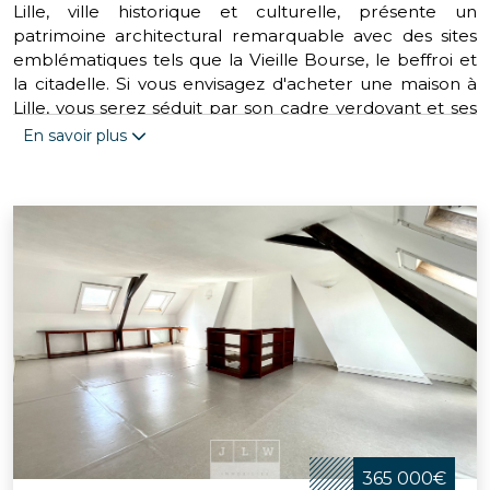
Lille, ville historique et culturelle, présente un
patrimoine architectural remarquable avec des sites
emblématiques tels que la Vieille Bourse, le beffroi et
la citadelle. Si vous envisagez d'acheter une maison à
Lille, vous serez séduit par son cadre verdoyant et ses
installations sportives, notamment la Deûle canalisée.
En savoir plus
La métropole propose divers parcs et lieux de loisirs
tels que l’hippodrome Serge-Charles, le golf des
Flandres ou le parc de la Citadelle. Pour les amateurs
de sports, Lille offre une diversité de clubs tels que le
rugby, le volley-ball et le handball. Cette ville
dynamique fait partie de la Métropole européenne de
Lille, offrant un accès aisé aux services et aux transports
urbains pour ceux qui souhaitent acheter sur Lille.
Engagée dans des actions environnementales, de
santé, d'éducation et de culture, Lille soutient des
causes telles que l'association “Mon bonnet rose” pour
les femmes atteintes d'un cancer du sein et l'opération
365 000€