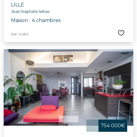
LILLE
Jean baptiste lebas
Maison
|
4 chambres
Réf. ASBS
754 000€