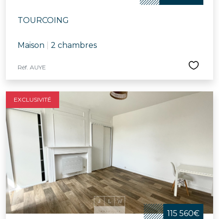
TOURCOING
Maison
|
2 chambres
Réf. AUYE
EXCLUSIVITÉ
115 560€