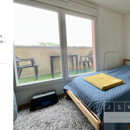
n
s :