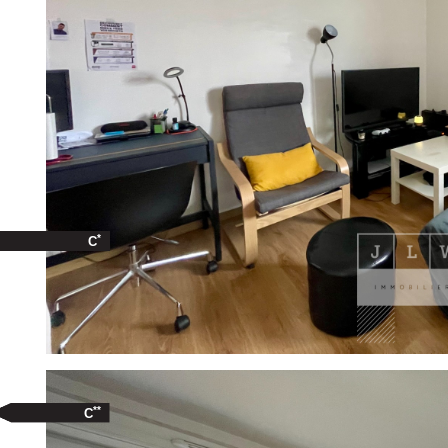
*
C
**
C