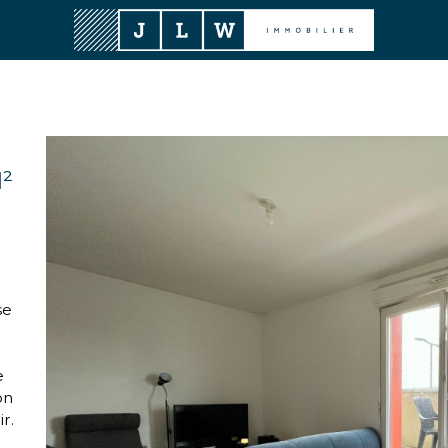
²
se
e
on
r.