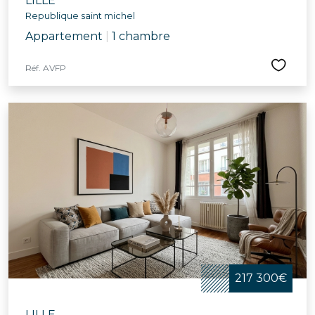
LILLE
Republique saint michel
Appartement
|
1 chambre
Réf. AVFP
217 300€
LILLE