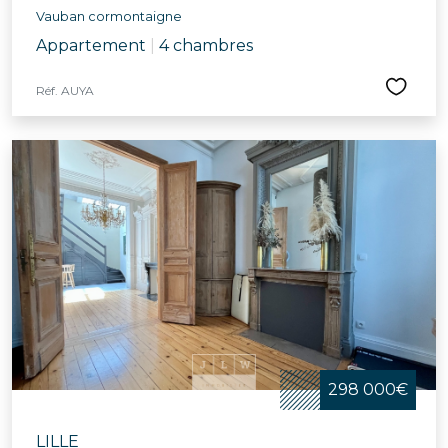
Vauban cormontaigne
Appartement
|
4 chambres
Réf. AUYA
298 000€
LILLE