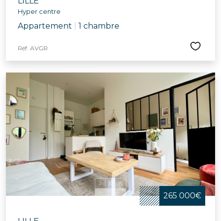
LILLE
Hyper centre
Appartement
|
1 chambre
Réf. AVGR
265 000€