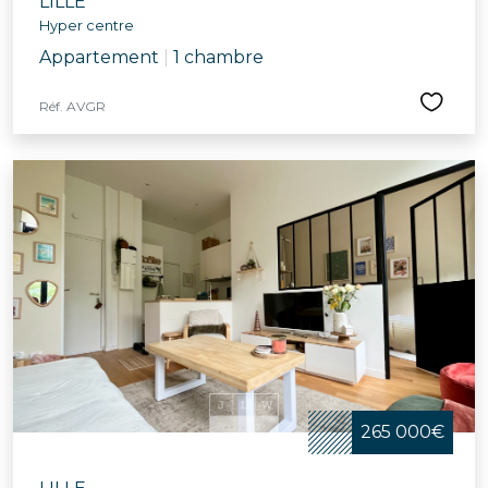
LILLE
Hyper centre
Appartement
|
1 chambre
Réf. AVGR
265 000€