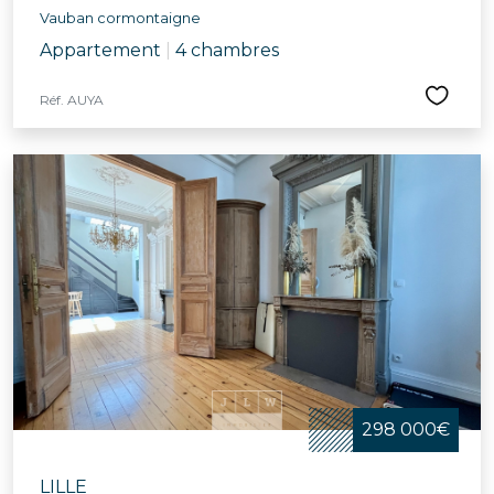
Vauban cormontaigne
Appartement
|
4 chambres
Réf. AUYA
298 000€
LILLE