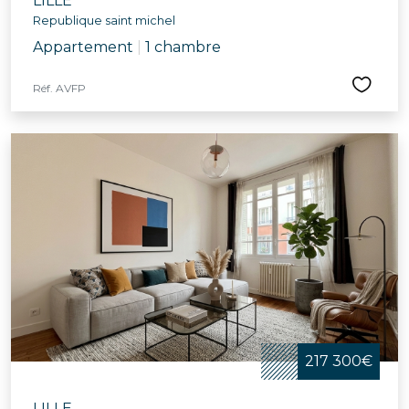
LILLE
Republique saint michel
Appartement
|
1 chambre
Réf. AVFP
217 300€
LILLE