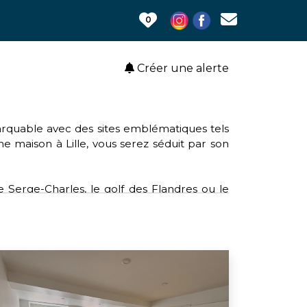
0
Créer une alerte
emarquable avec des sites emblématiques tels
une maison à Lille, vous serez séduit par son
e Serge-Charles, le golf des Flandres ou le
 clubs tels que le rugby, le volley-ball et le
le, offrant un accès aisé aux services et aux
lture, Lille soutient des causes telles que
sein et l'opération de broyage mobile pour