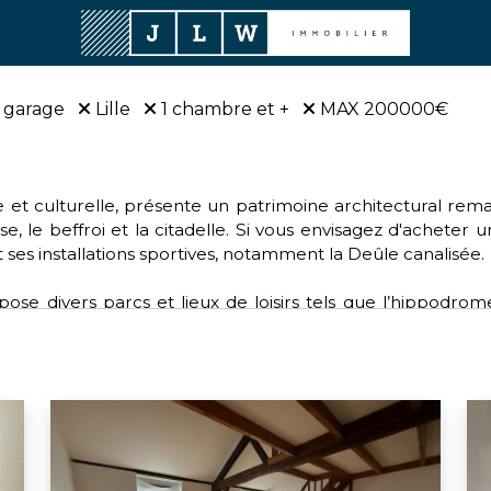
 garage
Lille
1 chambre et +
MAX 200000€
rique et culturelle, présente un patrimoine architectural r
se, le beffroi et la citadelle. Si vous envisagez d'acheter 
 ses installations sportives, notamment la Deûle canalisée.
se divers parcs et lieux de loisirs tels que l’hippodrom
e. Pour les amateurs de sports, Lille offre une diversité de
lle dynamique fait partie de la Métropole européenne de Lil
pour ceux qui souhaitent acheter sur Lille.
ctions environnementales, de santé, d'éducation et de cu
n bonnet rose” pour les femmes atteintes d'un cancer du 
s verts.