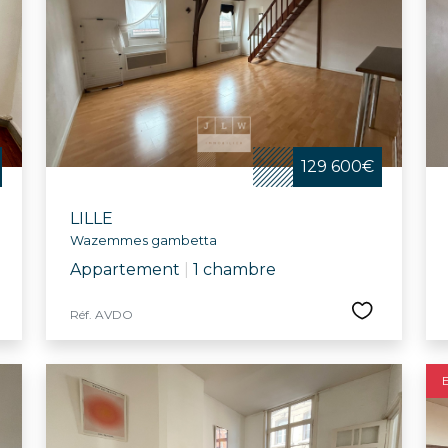
le, la ville propose tout au long de l'année des animations
 concert pour l’école Vanoverschelde et la semaine bleu
 culturelles et sportives, comprenant le Palais des Bea
e Jeannine-Manuel, Lille offre un cadre idéal pour ceux c
eillante.
129 600€
LILLE
Wazemmes gambetta
Appartement
|
1 chambre
Réf. AVDO