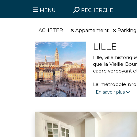
MENU
RECHERCHE
ACHETER
Appartement
Parking
LILLE
Lille, ville histo
que la Vieille Bour
cadre verdoyant et
La métropole propo
parc de la Citadell
En savoir plus
handball. Cette vi
transports urbains 
Engagée dans des a
l'association “Mo
valoriser les déchet