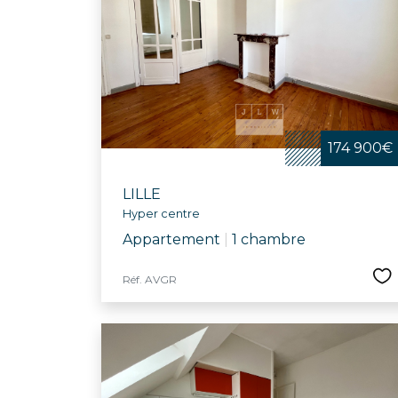
Festive et convivia
bibliothèques, le
d'infrastructures
communal et l’écol
dynamique et bienv
174 900€
LILLE
Hyper centre
Appartement
|
1 chambre
Réf. AVGR