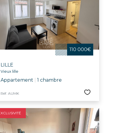
 telles que la Braderie de Lille, la nuit des
e dédiée aux aînés. Avec son riche réseau
ux-Arts, le Grand Palais, le conservatoire
herchant une maison à vendre dans une ville
110 000€
LILLE
Vieux lille
Appartement
|
1 chambre
Réf. AUMK
EXCLUSIVITÉ