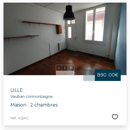
890 .00€
LILLE
Vauban cormontaigne
Maison
|
2 chambres
Réf. AQRC