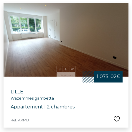
1 075 .02€
LILLE
Wazemmes gambetta
Appartement
|
2 chambres
Réf. AKMB