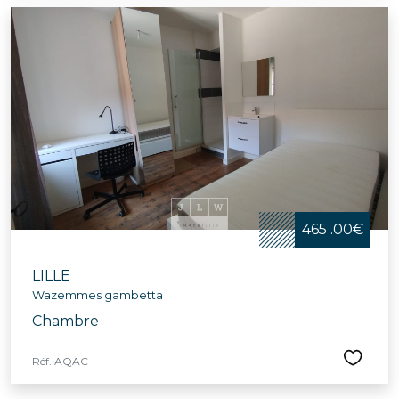
465 .00€
LILLE
Wazemmes gambetta
Chambre
Réf. AQAC