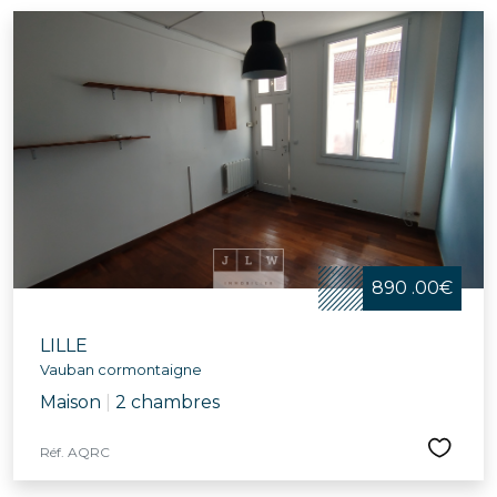
890 .00€
LILLE
Vauban cormontaigne
Maison
|
2 chambres
Réf. AQRC