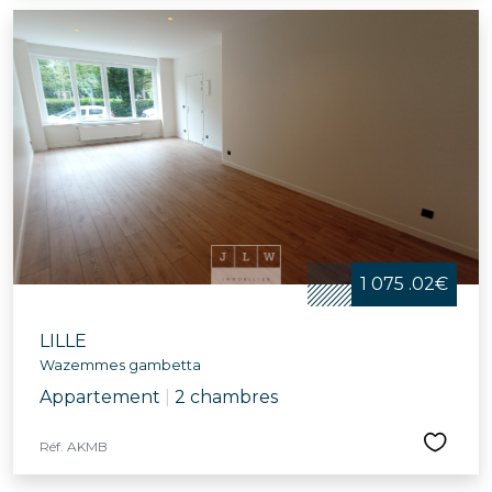
1 075 .02€
LILLE
Wazemmes gambetta
Appartement
|
2 chambres
Réf. AKMB