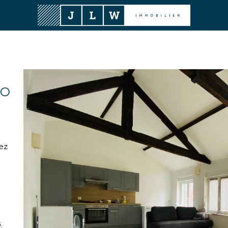
RO
ez
.