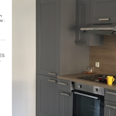
n
s :
S