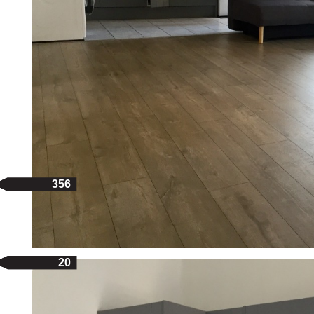
356
20