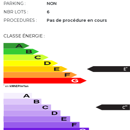
PARKING :
NON
NBR LOTS :
6
PROCEDURES :
Pas de procédure en cours
CLASSE ÉNERGIE :
*
E
*
en
kWhEP/m²/an
**
C