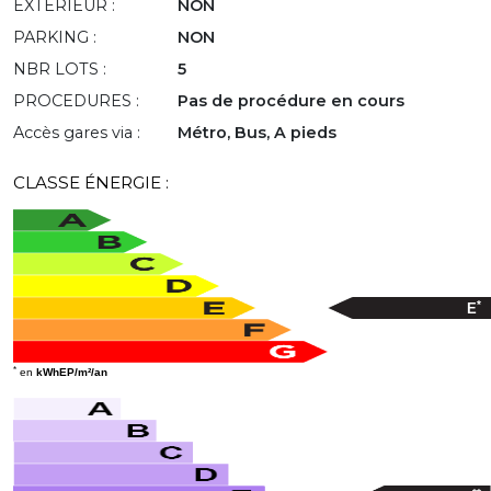
EXTÉRIEUR :
NON
PARKING :
NON
NBR LOTS :
5
PROCEDURES :
Pas de procédure en cours
Accès gares via :
Métro, Bus, A pieds
CLASSE ÉNERGIE :
*
E
*
en
kWhEP/m²/an