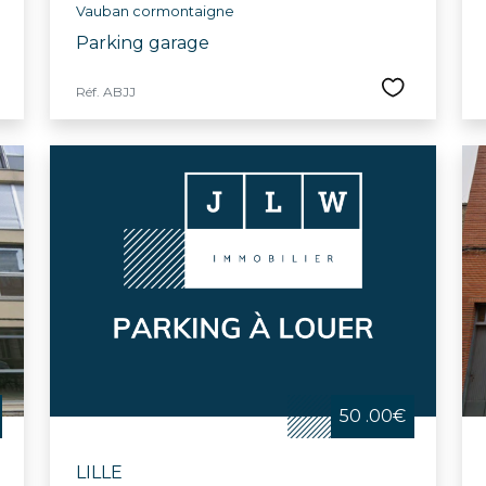
Vauban cormontaigne
Parking garage
Réf. ABJJ
50 .00€
LILLE