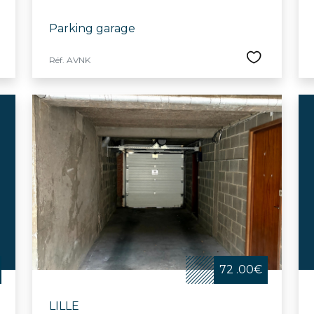
Parking garage
Réf. AVNK
72 .00€
LILLE