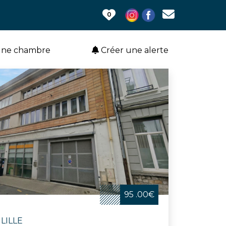
0
une chambre
Créer une alerte
95 .00€
LILLE