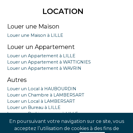
LOCATION
Louer une Maison
Louer une Maison à LILLE
Louer un Appartement
Louer un Appartement à LILLE
Louer un Appartement à WATTIGNIES
Louer un Appartement à WAVRIN
Autres
Louer un Local à HAUBOURDIN
Louer un Chambre à LAMBERSART
Louer un Local à LAMBERSART
Louer un Bureau à LILLE
Louer un Parking garage à LILLE
Louer un Local à LILLE
En poursuivant votre navigation sur ce site, vous
Louer un Chambre à LILLE
acceptez l’utilisation de cookies à des fins de
Louer un Chambre à LOMME