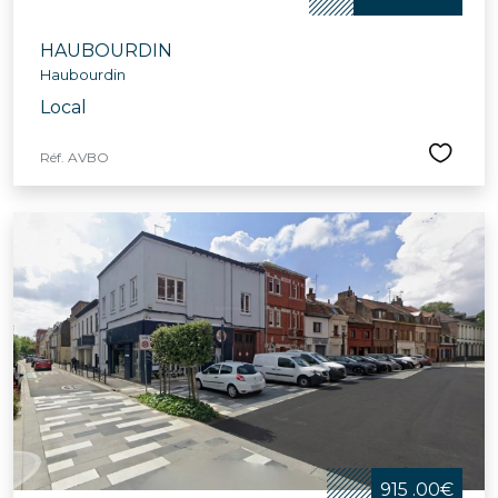
HAUBOURDIN
Haubourdin
Local
Réf. AVBO
915 .00€