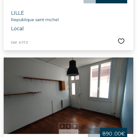
LILLE
Republique saint michel
Local
Réf. ATFZ
890 .00€