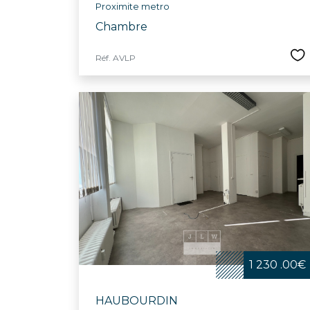
Proximite metro
Chambre
Réf. AVLP
1 230 .00€
HAUBOURDIN