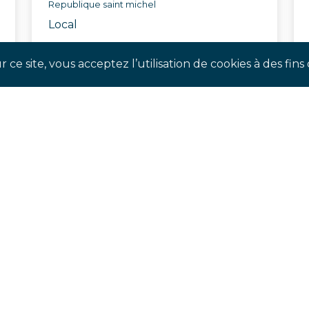
Republique saint michel
Local
Réf. ATFZ
 ce site, vous acceptez l’utilisation de cookies à des fi
SUIVEZ-NOUS !
our suivre notre actualité en temps réel et ne pas man
évènements à venir.