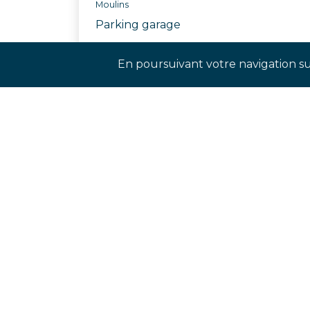
Moulins
Parking garage
Réf. ATHN
En poursuivant votre navigation sur
Rejoignez-nos réseaux sociaux p