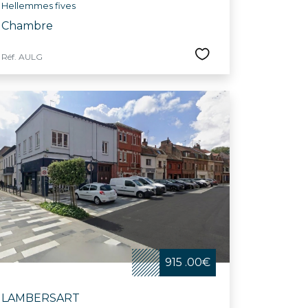
Hellemmes fives
Chambre
Réf. AULG
915 .00€
LAMBERSART