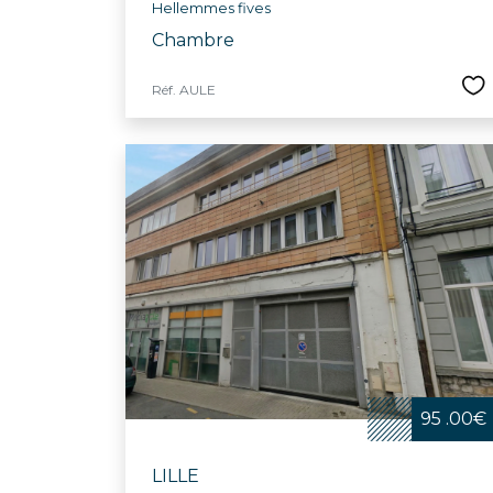
Hellemmes fives
Chambre
Réf. AULE
95 .00€
LILLE