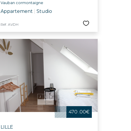
Vauban cormontaigne
Appartement
|
Studio
Réf. AVDH
470 .00€
LILLE