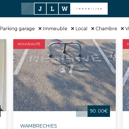
Parking garage
Immeuble
Local
Chambre
V
NOUVEAUTÉ
90 .00€
WAMBRECHIES