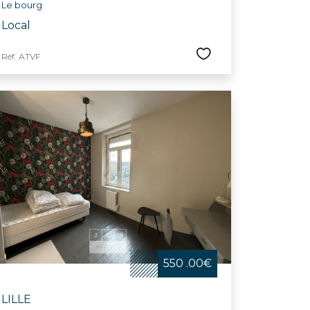
Le bourg
Local
Réf. ATVF
550 .00€
LILLE