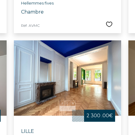
Hellemmes fives
Chambre
Réf. AVMC
2 300 .00€
LILLE