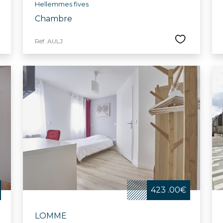
Hellemmes fives
Chambre
Réf. AULJ
423 .00€
LOMME