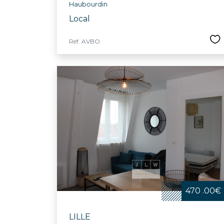
Haubourdin
Local
Réf. AVBO
470 .00€
LILLE