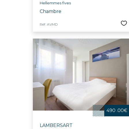
Hellemmes fives
Chambre
Réf. AVMD
490 .00€
LAMBERSART