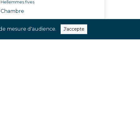
Hellemmes fives
Chambre
Réf. ASZM
ns de mesure d'audience.
J'accepte
quer nos dernières nouveautés et