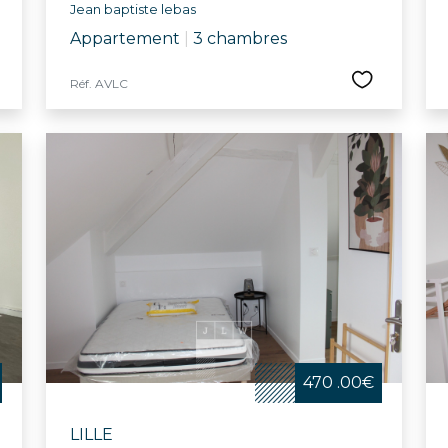
Jean baptiste lebas
Appartement
|
3 chambres
Réf. AVLC
470 .00€
LILLE