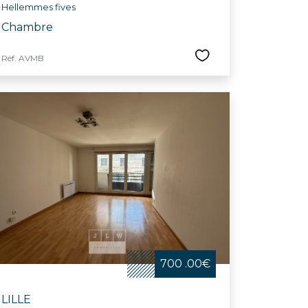
Hellemmes fives
Chambre
Réf. AVMB
700 .00€
LILLE