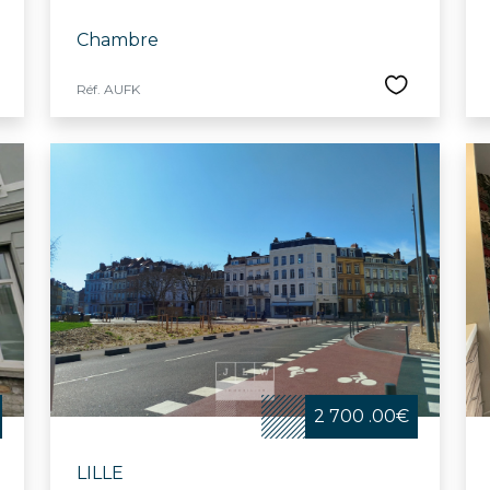
Chambre
Réf. AUFK
2 700 .00€
LILLE