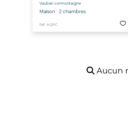
Vauban cormontaigne
Maison
|
2 chambres
Réf. AQRC
Aucun ré