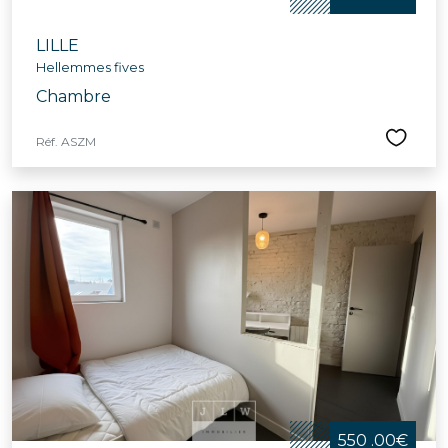
LILLE
Hellemmes fives
Chambre
Réf. ASZM
550 .00€