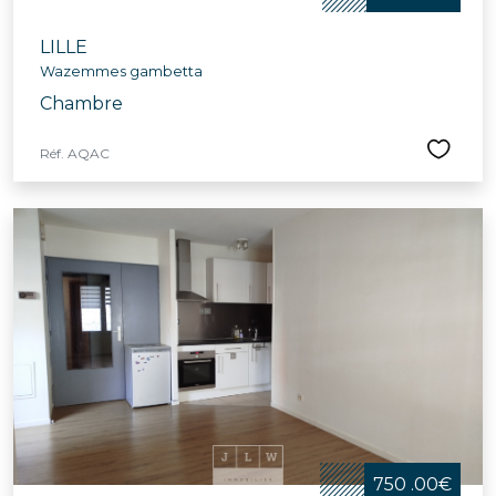
LILLE
Wazemmes gambetta
Chambre
Réf. AQAC
750 .00€