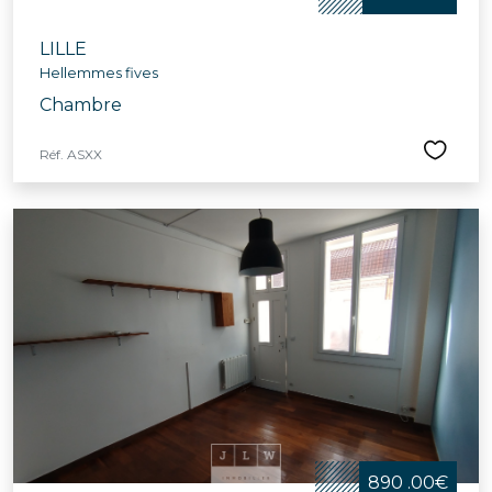
LILLE
Hellemmes fives
Chambre
Réf. ASXX
890 .00€