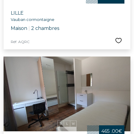
LILLE
Vauban cormontaigne
Maison
|
2 chambres
Réf. AQRC
465 .00€