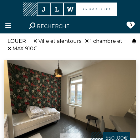
0
RECHERCHE
LOUER
Ville et alentours
1 chambre et +
MAX 910€
550 .00€