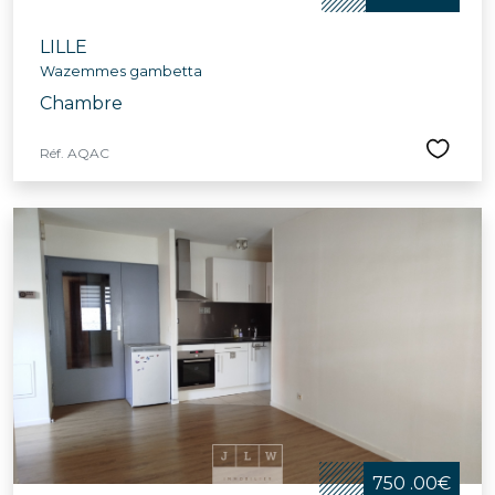
LILLE
Wazemmes gambetta
Chambre
Réf. AQAC
750 .00€