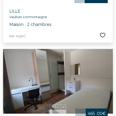
LILLE
Vauban cormontaigne
Maison
|
2 chambres
Réf. AQRC
465 .00€