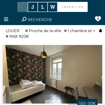
0
RECHERCHE
LOUER
Proche de la ville
1 chambre et +
MAX 920€
550 .00€