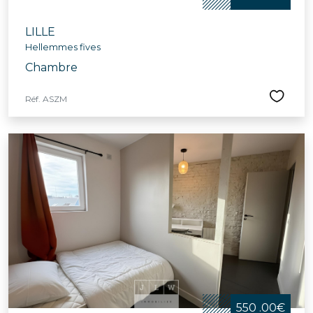
LILLE
Hellemmes fives
Chambre
Réf. ASZM
550 .00€