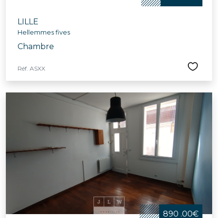
LILLE
Hellemmes fives
Chambre
Réf. ASXX
890 .00€