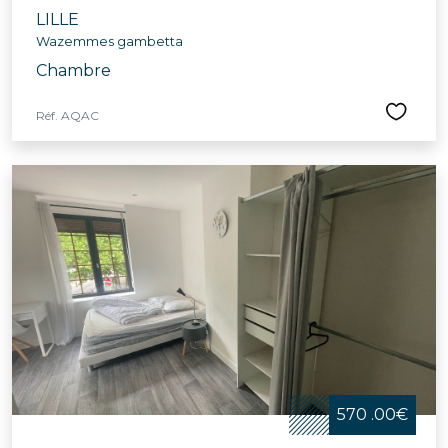
LILLE
Wazemmes gambetta
Chambre
Réf. AQAC
570 .00€