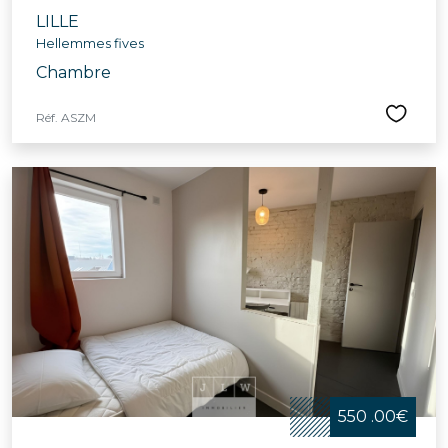
LILLE
Hellemmes fives
Chambre
Réf. ASZM
550 .00€