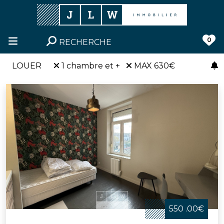
0
RECHERCHE
LOUER
1 chambre et +
MAX 630€
550 .00€