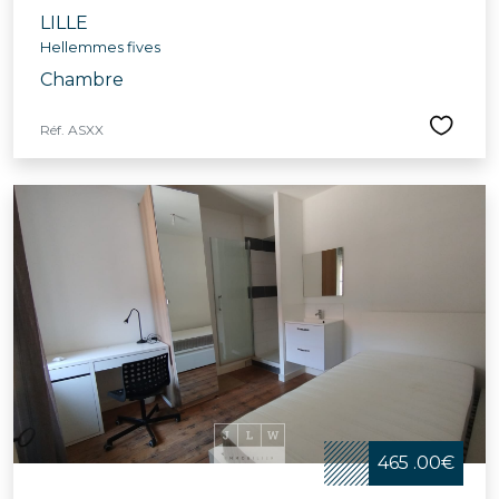
LILLE
Hellemmes fives
Chambre
Réf. ASXX
465 .00€