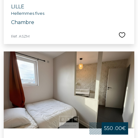
LILLE
Hellemmes fives
Chambre
Réf. ASZM
550 .00€