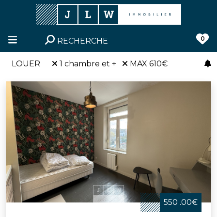
0
RECHERCHE
LOUER
1 chambre et +
MAX 610€
550 .00€