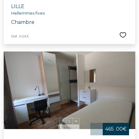
LILLE
Hellemmes fives
Chambre
Réf. ASXX
465 .00€