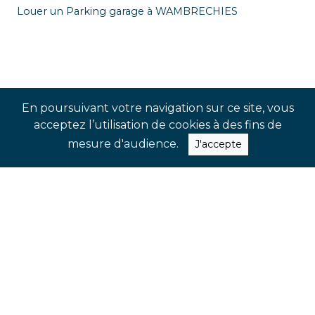
Louer un Parking garage à WAMBRECHIES
En poursuivant votre navigation sur ce site, vous
acceptez l’utilisation de cookies à des fins de
mesure d'audience.
J'accepte
SUIVEZ-NOUS !
Rejoignez-nos réseaux sociaux pour
suivre notre actualité en temps réel
et ne pas manquer nos dernières
nouveautés et évènements à venir.