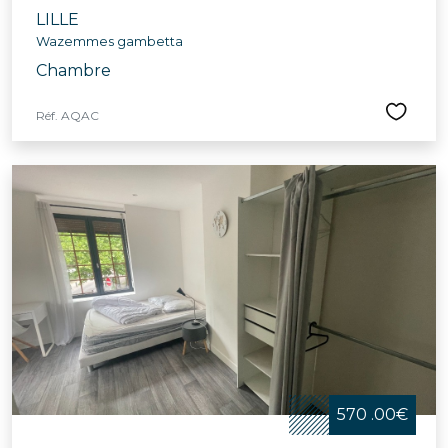
LILLE
Wazemmes gambetta
Chambre
Réf. AQAC
570 .00€