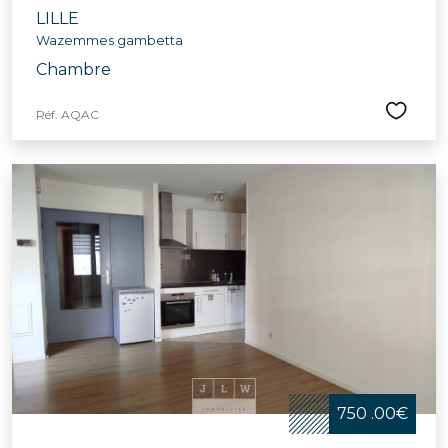
LILLE
Wazemmes gambetta
Chambre
Réf. AQAC
750 .00€