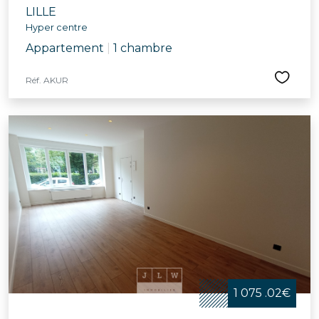
LILLE
Hyper centre
Appartement
|
1 chambre
Réf. AKUR
1 075 .02€