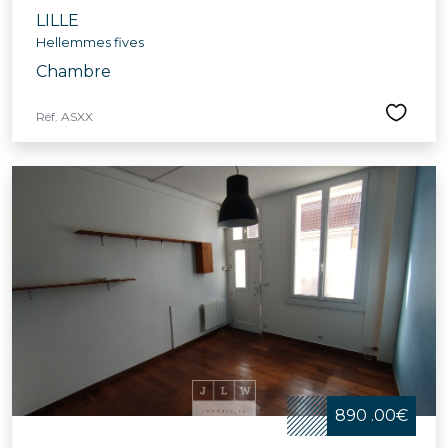
LILLE
Hellemmes fives
Chambre
Réf. ASXX
890 .00€