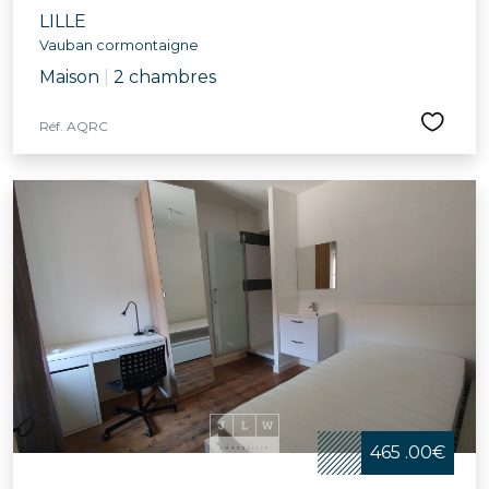
LILLE
Vauban cormontaigne
Maison
|
2 chambres
Réf. AQRC
465 .00€