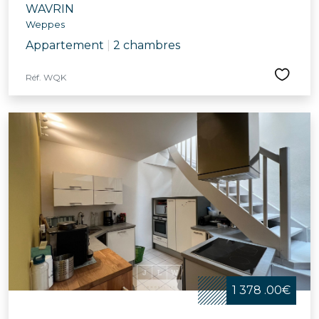
WAVRIN
Weppes
Appartement
|
2 chambres
Réf. WQK
1 378 .00€