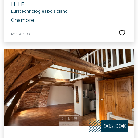
LILLE
Euratechnologies bois blanc
Chambre
Réf. ADTG
905 .00€