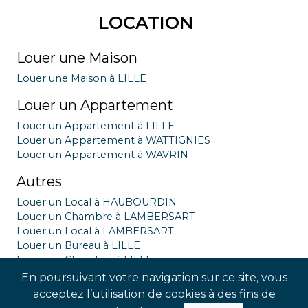
LOCATION
Louer une Maison
Louer une Maison à LILLE
Louer un Appartement
Louer un Appartement à LILLE
Louer un Appartement à WATTIGNIES
Louer un Appartement à WAVRIN
Autres
Louer un Local à HAUBOURDIN
Louer un Chambre à LAMBERSART
Louer un Local à LAMBERSART
Louer un Bureau à LILLE
Louer un Chambre à LILLE
Louer un Parking garage à LILLE
En poursuivant votre navigation sur ce site, vous
Louer un Local à LILLE
acceptez l’utilisation de cookies à des fins de
Louer un Chambre à LOMME