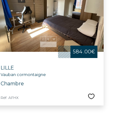
 telles que la Braderie de Lille, la nuit des
e dédiée aux aînés. Avec son riche réseau
ux-Arts, le Grand Palais, le conservatoire
herchant une maison à vendre dans une ville
584 .00€
LILLE
Vauban cormontaigne
Chambre
Réf. AFHX