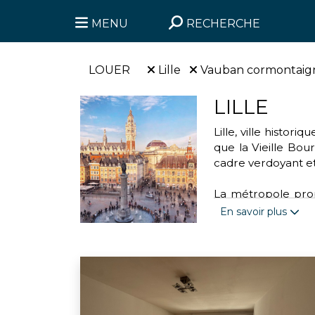
MENU
RECHERCHE
LOUER
Lille
Vauban cormontaig
LILLE
Lille, ville histo
que la Vieille Bour
cadre verdoyant et
La métropole propo
parc de la Citadell
En savoir plus
handball. Cette vi
transports urbains 
Engagée dans des a
l'association “Mo
valoriser les déchet