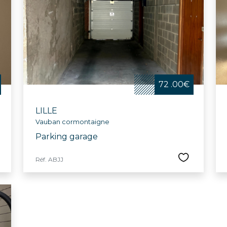
le, la ville propose tout au long de l'année des animations
 concert pour l’école Vanoverschelde et la semaine bleu
 culturelles et sportives, comprenant le Palais des Bea
e Jeannine-Manuel, Lille offre un cadre idéal pour ceux c
eillante.
72 .00€
LILLE
Vauban cormontaigne
Parking garage
Réf. ABJJ