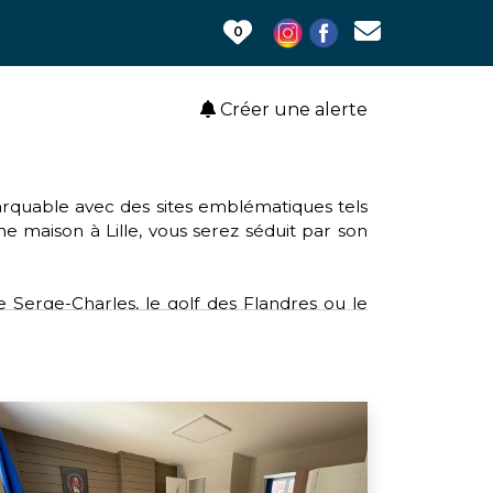
0
Créer une alerte
emarquable avec des sites emblématiques tels
une maison à Lille, vous serez séduit par son
e Serge-Charles, le golf des Flandres ou le
 clubs tels que le rugby, le volley-ball et le
le, offrant un accès aisé aux services et aux
lture, Lille soutient des causes telles que
sein et l'opération de broyage mobile pour