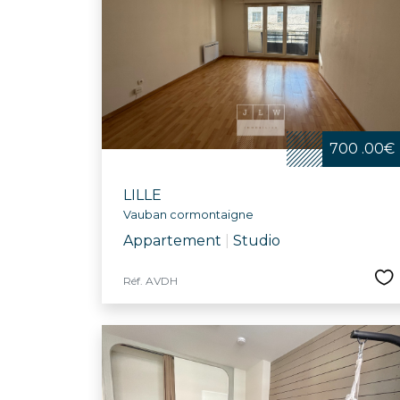
Festive et convivia
bibliothèques, le
d'infrastructures
communal et l’écol
dynamique et bienv
700 .00€
LILLE
Vauban cormontaigne
Appartement
|
Studio
Réf. AVDH