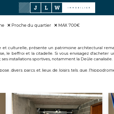
ne
Proche du quartier
MAX 700€
rique et culturelle, présente un patrimoine architectural r
se, le beffroi et la citadelle. Si vous envisagez d'acheter 
 ses installations sportives, notamment la Deûle canalisée.
se divers parcs et lieux de loisirs tels que l’hippodrom
e. Pour les amateurs de sports, Lille offre une diversité de
lle dynamique fait partie de la Métropole européenne de Lil
pour ceux qui souhaitent acheter sur Lille.
ctions environnementales, de santé, d'éducation et de cu
n bonnet rose” pour les femmes atteintes d'un cancer du 
s verts.