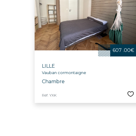
607 .00€
LILLE
Vauban cormontaigne
Chambre
Réf. YXK