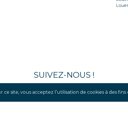
Loue
SUIVEZ-NOUS !
our suivre notre actualité en temps réel et ne pas man
 ce site, vous acceptez l’utilisation de cookies à des fi
évènements à venir.