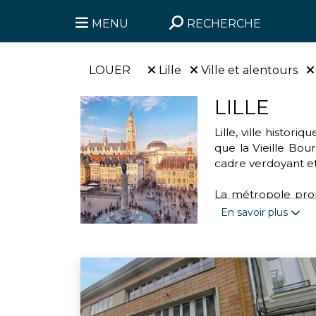
MENU
RECHERCHE
LOUER
Lille
Ville et alentours
LILLE
Lille, ville histo
que la Vieille Bour
cadre verdoyant et
La métropole propo
parc de la Citadell
En savoir plus
handball. Cette vi
transports urbains 
Engagée dans des a
l'association “Mo
valoriser les déchet