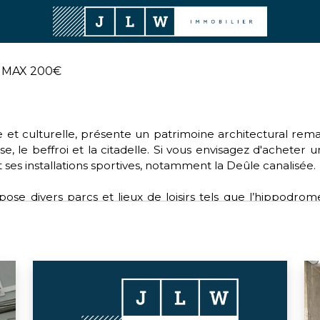
MAX 200€
rique et culturelle, présente un patrimoine architectural r
se, le beffroi et la citadelle. Si vous envisagez d'acheter 
 ses installations sportives, notamment la Deûle canalisée.
se divers parcs et lieux de loisirs tels que l’hippodrom
e. Pour les amateurs de sports, Lille offre une diversité de
lle dynamique fait partie de la Métropole européenne de Lil
pour ceux qui souhaitent acheter sur Lille.
ctions environnementales, de santé, d'éducation et de cu
n bonnet rose” pour les femmes atteintes d'un cancer du 
s verts.