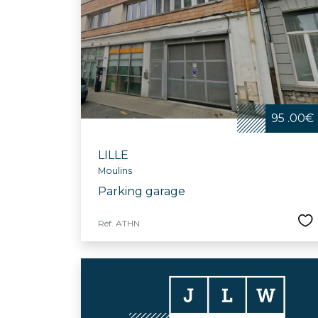
Festive et convivia
bibliothèques, le
d'infrastructures
communal et l’écol
dynamique et bienv
95 .00€
LILLE
Moulins
Parking garage
Réf. ATHN