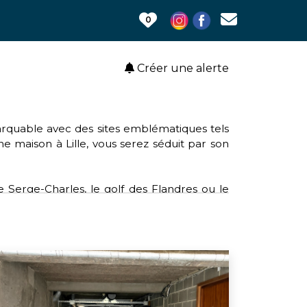
0
Créer une alerte
emarquable avec des sites emblématiques tels
une maison à Lille, vous serez séduit par son
e Serge-Charles, le golf des Flandres ou le
 clubs tels que le rugby, le volley-ball et le
le, offrant un accès aisé aux services et aux
lture, Lille soutient des causes telles que
sein et l'opération de broyage mobile pour