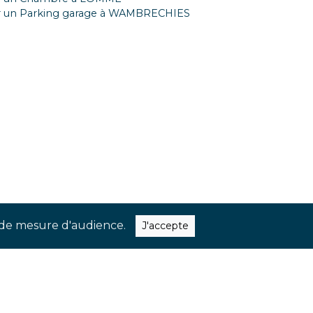
r un Parking garage à WAMBRECHIES
quer nos dernières nouveautés et
ns de mesure d'audience.
J'accepte