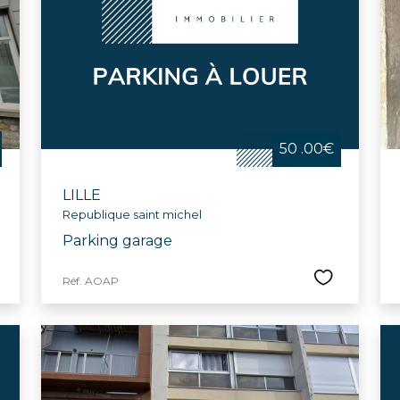
le, la ville propose tout au long de l'année des animations
 concert pour l’école Vanoverschelde et la semaine bleu
 culturelles et sportives, comprenant le Palais des Bea
e Jeannine-Manuel, Lille offre un cadre idéal pour ceux c
eillante.
50 .00€
LILLE
Republique saint michel
Parking garage
Réf. AOAP