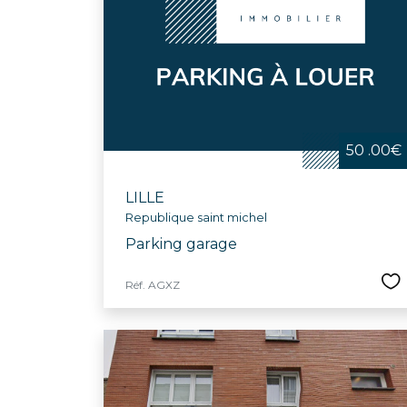
50 .00€
LILLE
Republique saint michel
Parking garage
Réf. AGXZ