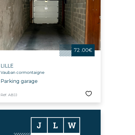
 telles que la Braderie de Lille, la nuit des
e dédiée aux aînés. Avec son riche réseau
ux-Arts, le Grand Palais, le conservatoire
herchant une maison à vendre dans une ville
72 .00€
LILLE
Vauban cormontaigne
Parking garage
Réf. ABJJ