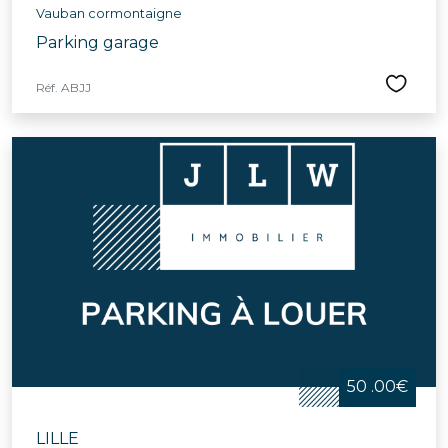
Vauban cormontaigne
Parking garage
Réf. ABJJ
50 .00€
LILLE