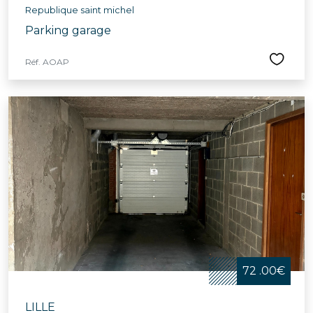
Republique saint michel
Parking garage
Réf. AOAP
72 .00€
LILLE