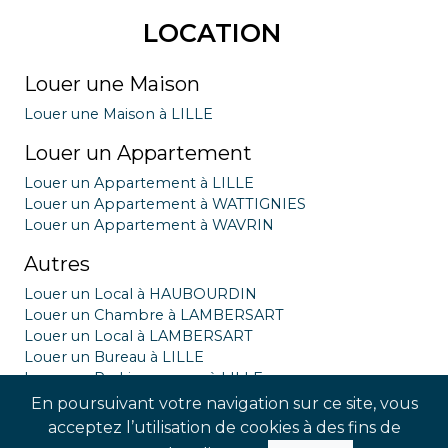
LOCATION
Louer une Maison
Louer une Maison à LILLE
Louer un Appartement
Louer un Appartement à LILLE
Louer un Appartement à WATTIGNIES
Louer un Appartement à WAVRIN
Autres
Louer un Local à HAUBOURDIN
Louer un Chambre à LAMBERSART
Louer un Local à LAMBERSART
Louer un Bureau à LILLE
Louer un Parking garage à LILLE
Louer un Local à LILLE
En poursuivant votre navigation sur ce site, vous
Louer un Chambre à LILLE
acceptez l’utilisation de cookies à des fins de
Louer un Chambre à LOMME