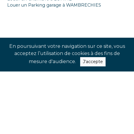
Louer un Parking garage à WAMBRECHIES
En poursuivant votre navigation sur ce site, vous
acceptez l’utilisation de cookies à des fins de
mesure d'audience.
J'accepte
SUIVEZ-NOUS !
Rejoignez-nos réseaux sociaux pour
suivre notre actualité en temps réel
et ne pas manquer nos dernières
nouveautés et évènements à venir.