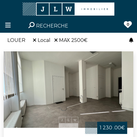
0
RECHERCHE
LOUER
Local
MAX 2500€
1 230 .00€