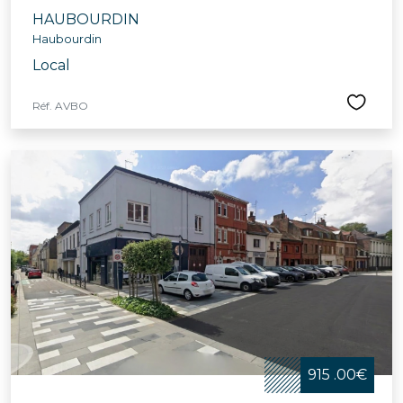
HAUBOURDIN
Haubourdin
Local
Réf. AVBO
915 .00€