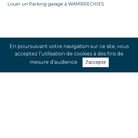
Louer un Parking garage à WAMBRECHIES
En poursuivant votre navigation sur ce site, vous
acceptez l’utilisation de cookies à des fins de
mesure d'audience.
J'accepte
SUIVEZ-NOUS !
Rejoignez-nos réseaux sociaux pour
suivre notre actualité en temps réel
et ne pas manquer nos dernières
nouveautés et évènements à venir.