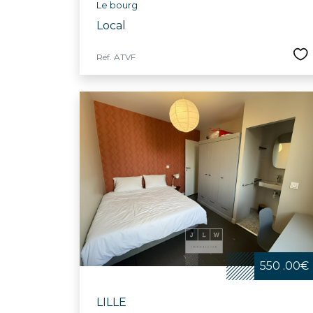
Le bourg
Local
Réf. ATVF
550 .00€
LILLE