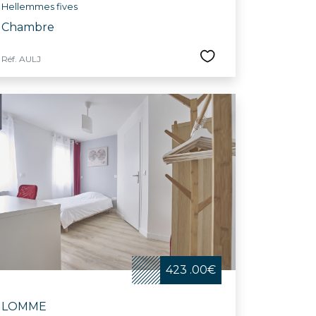
Hellemmes fives
Chambre
Réf. AULJ
423 .00€
LOMME