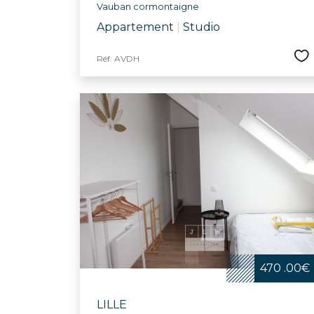
Vauban cormontaigne
Appartement
|
Studio
Réf. AVDH
470 .00€
LILLE