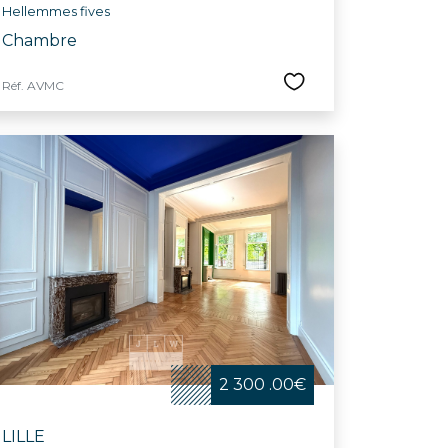
Hellemmes fives
Chambre
Réf. AVMC
2 300 .00€
LILLE