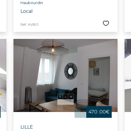
Haubourdin
Local
Réf. AVBO
470 .00€
LILLE