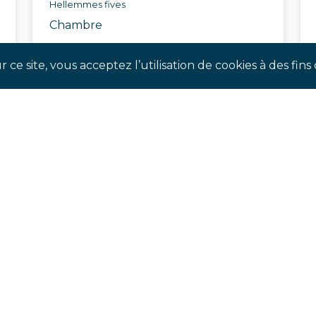
Hellemmes fives
Chambre
Réf. ASXX
 ce site, vous acceptez l’utilisation de cookies à des fi
SUIVEZ-NOUS !
our suivre notre actualité en temps réel et ne pas man
évènements à venir.