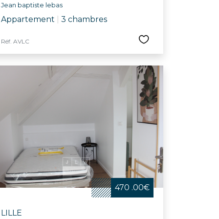
Jean baptiste lebas
Appartement
|
3 chambres
Réf. AVLC
470 .00€
LILLE