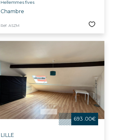
Hellemmes fives
Chambre
Réf. ASZM
693 .00€
LILLE