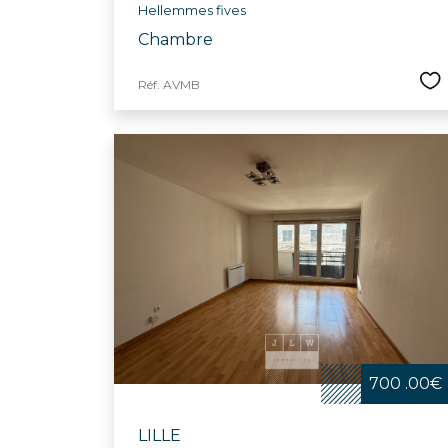
Hellemmes fives
Chambre
Réf. AVMB
700 .00€
LILLE