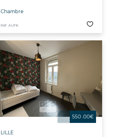
Chambre
Réf. AUFK
550 .00€
LILLE