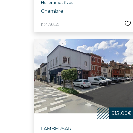
Hellemmes fives
Chambre
Réf. AULG
915 .00€
LAMBERSART