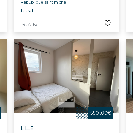
Republique saint michel
Local
Réf. ATFZ
550 .00€
LILLE