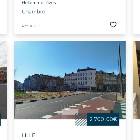
Hellemmes fives
Chambre
Réf. AULE
2 700 .00€
LILLE