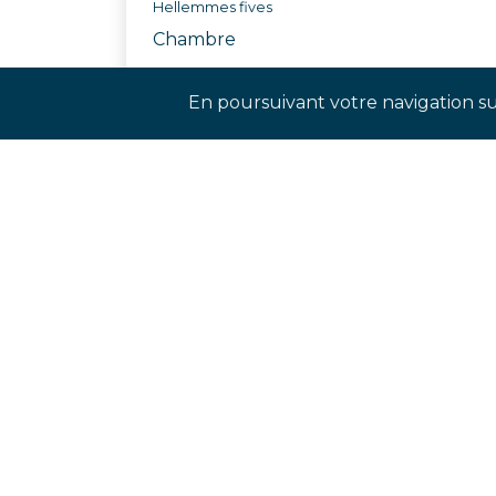
Hellemmes fives
Chambre
Réf. ASZL
En poursuivant votre navigation sur
Rejoignez-nos réseaux sociaux p