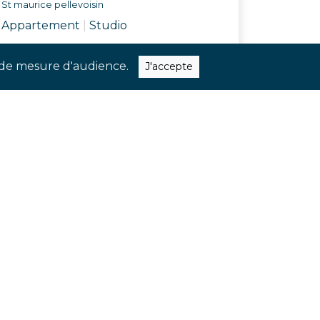
St maurice pellevoisin
Appartement
|
Studio
Réf. ARXW
ns de mesure d'audience.
J'accepte
quer nos dernières nouveautés et