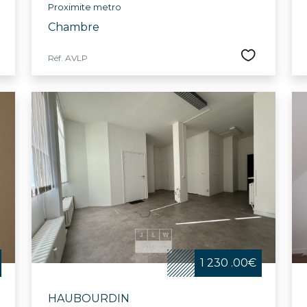
Proximite metro
Chambre
Réf. AVLP
1 230 .00€
HAUBOURDIN