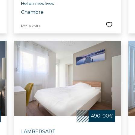
Hellemmes fives
Chambre
Réf. AVMD
490 .00€
LAMBERSART