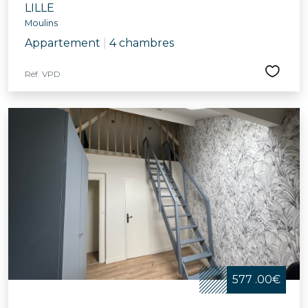
LILLE
Moulins
Appartement
|
4 chambres
Réf. VPD
577 .00€