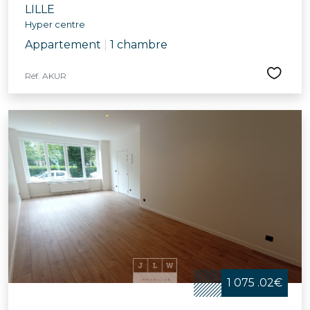
LILLE
Hyper centre
Appartement
|
1 chambre
Réf. AKUR
1 075 .02€