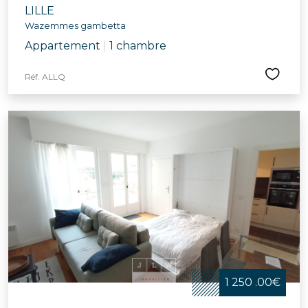
LILLE
Wazemmes gambetta
Appartement
|
1 chambre
Réf. ALLQ
1 250 .00€