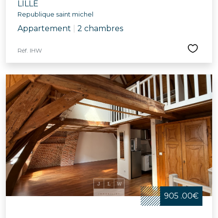
LILLE
Republique saint michel
Appartement
|
2 chambres
Réf. IHW
905 .00€