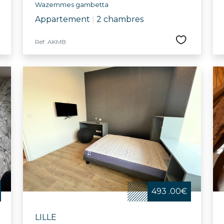
Wazemmes gambetta
Appartement
|
2 chambres
Réf. AKMB
493 .00€
LILLE