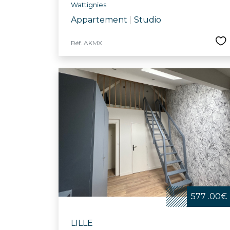
Wattignies
Appartement
|
Studio
Réf. AKMX
577 .00€
LILLE