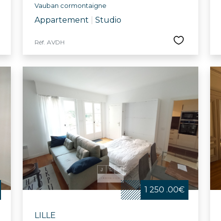
Vauban cormontaigne
Appartement
|
Studio
Réf. AVDH
1 250 .00€
LILLE