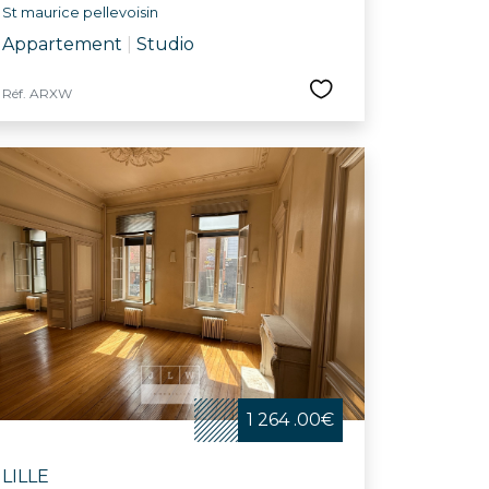
St maurice pellevoisin
Appartement
|
Studio
Réf. ARXW
1 264 .00€
LILLE