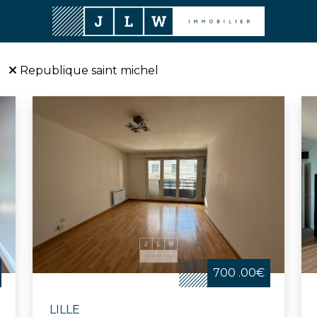
Republique saint michel
700 .00€
LILLE