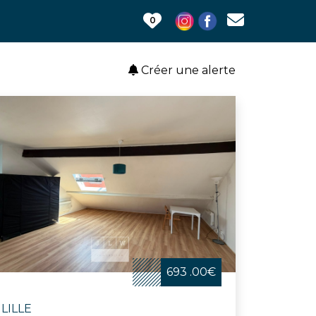
0
Créer une alerte
693 .00€
LILLE