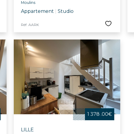
Moulins
Appartement
|
Studio
Réf. AARK
1 378 .00€
LILLE