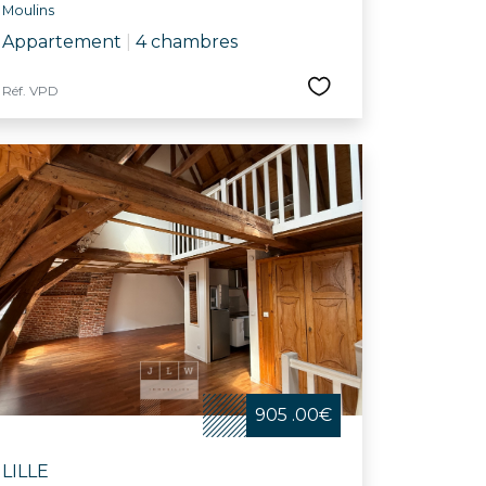
Moulins
Appartement
|
4 chambres
Réf. VPD
905 .00€
LILLE