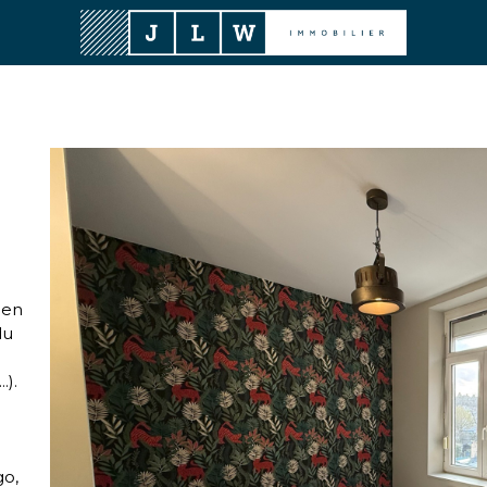
 en
du
.).
go,