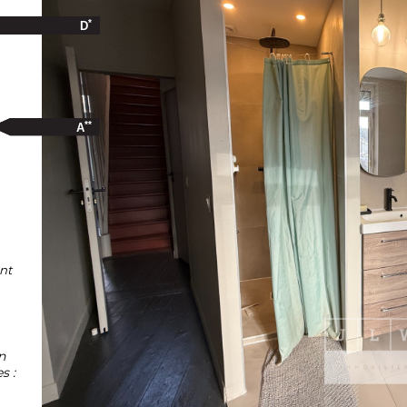
*
D
**
A
nt
n
s :