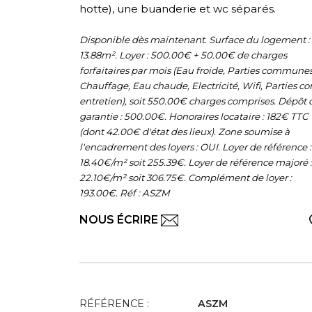
hotte), une buanderie et wc séparés.
Disponible dès maintenant. Surface du logement :
13.88m². Loyer : 500.00€ + 50.00€ de charges
forfaitaires par mois (Eau froide, Parties communes
Chauffage, Eau chaude, Electricité, Wifi, Parties c
entretien), soit 550.00€ charges comprises. Dépôt 
garantie : 500.00€. Honoraires locataire : 182€ TTC
(dont 42.00€ d'état des lieux). Zone soumise à
l'encadrement des loyers : OUI. Loyer de référence :
18.40€/m² soit 255.39€. Loyer de référence majoré :
22.10€/m² soit 306.75€. Complément de loyer :
193.00€. Réf : ASZM
NOUS ÉCRIRE
RÉFÉRENCE :
ASZM