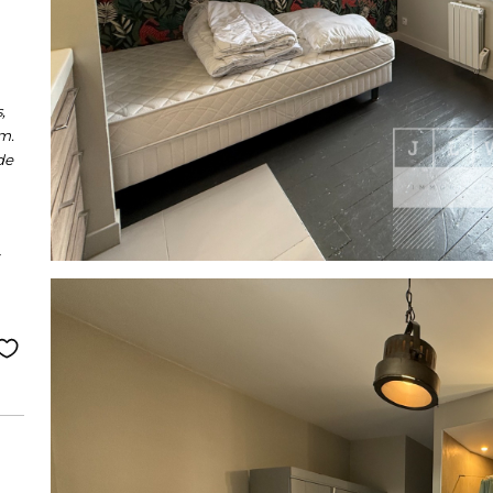
,
om.
de