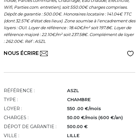
froide, Parties communes, Chauffage, Eau chaude, Electricité,
Wifi, Parties com. entretien), soit 550.00€ charges comprises.
Dépôt de garantie : 500.00€. Honoraires locataire : 141.04€ TTC
(dont 32.57€ d'état des lieux). Zone soumise à l'encadrement des
loyers : OUI. Loyer de référence : 18.40€/m² soit 197.8€. Loyer de
référence majoré : 22.10€/m² soit 237.58€. Complément de loyer
: 262.00€. Réf : ASZL
NOUS ÉCRIRE
RÉFÉRENCE :
ASZL
TYPE :
CHAMBRE
LOYER :
550 .00 €/mois
CHARGES :
50.00 €/mois (600 €/an)
DÉPOT DE GARANTIE :
500.00 €
VILLE :
LILLE