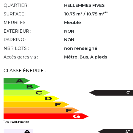
QUARTIER :
HELLEMMES FIVES
**
SURFACE :
10.75 m² / 10.75 m²
MEUBLES :
Meublé
EXTÉRIEUR :
NON
PARKING :
NON
NBR LOTS :
non renseigné
Accès gares via :
Métro, Bus, A pieds
CLASSE ÉNERGIE :
*
C
*
en
kWhEP/m²/an
**
A