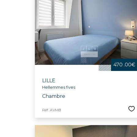
470 .00€
LILLE
Hellemmes fives
Chambre
Réf. AVMB