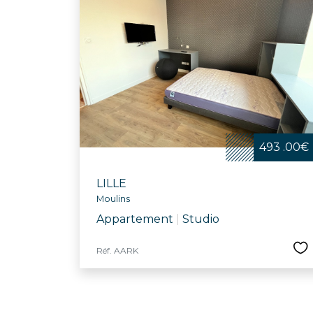
493 .00€
LILLE
Moulins
Appartement
|
Studio
Réf. AARK