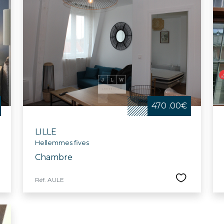
470 .00€
LILLE
Hellemmes fives
Chambre
Réf. AULE