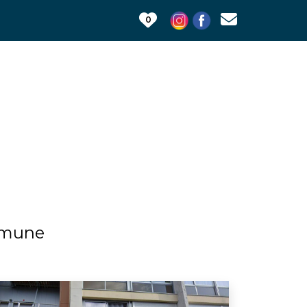
0
ommune