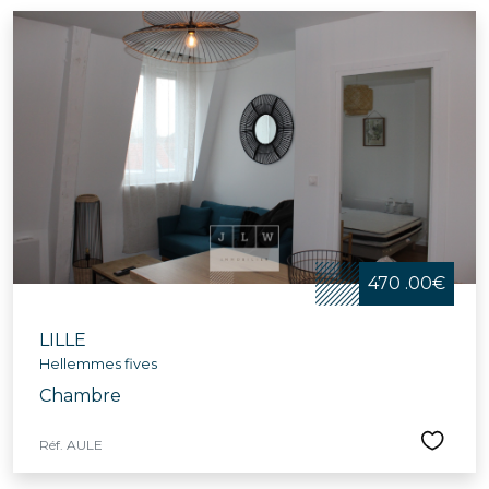
470 .00€
LILLE
Hellemmes fives
Chambre
Réf. AULE