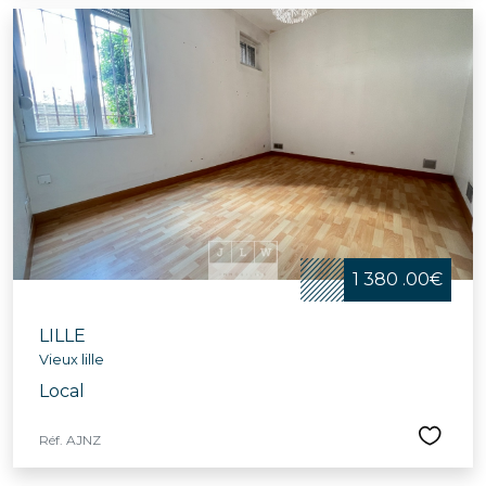
1 380 .00€
LILLE
Vieux lille
Local
Réf. AJNZ