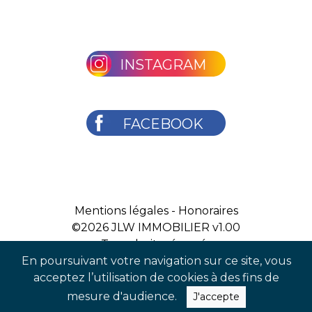
INSTAGRAM
FACEBOOK
Mentions légales
-
Honoraires
©2026
JLW IMMOBILIER v1.00
Tous droits réservés
En poursuivant votre navigation sur ce site, vous
acceptez l’utilisation de cookies à des fins de
mesure d'audience.
J'accepte