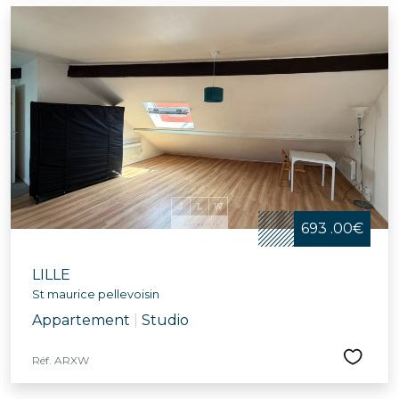
693 .00€
LILLE
St maurice pellevoisin
Appartement
|
Studio
Réf. ARXW