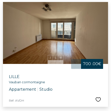
700 .00€
LILLE
Vauban cormontaigne
Appartement
|
Studio
Réf. AVDH