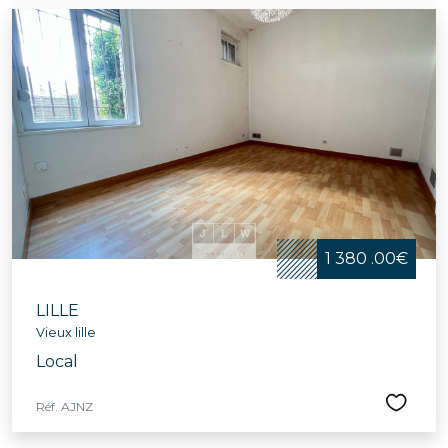
1 380 .00€
LILLE
Vieux lille
Local
Réf. AJNZ