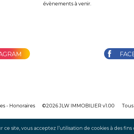
évènements à venir.
TAGRAM
FAC
les
-
Honoraires
©2026
JLW IMMOBILIER v1.00
Tous 
 ce site, vous acceptez l’utilisation de cookies à des fi