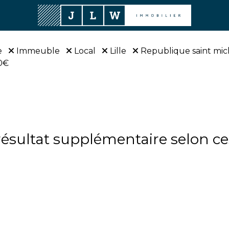
e
Immeuble
Local
Lille
Republique saint mic
0€
sultat supplémentaire selon ces