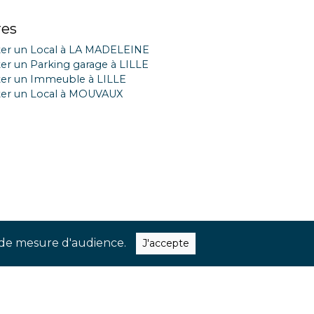
res
er un Local à LA MADELEINE
er un Parking garage à LILLE
er un Immeuble à LILLE
er un Local à MOUVAUX
ns de mesure d'audience.
J'accepte
quer nos dernières nouveautés et