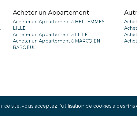
Acheter un Appartement
Aut
Acheter un Appartement à HELLEMMES
Achet
L
LILLE
Achet
Acheter un Appartement à LILLE
Achet
Acheter un Appartement à MARCQ EN
Achet
BAROEUL
 ce site, vous acceptez l’utilisation de cookies à des fi
SUIVEZ-NOUS !
our suivre notre actualité en temps réel et ne pas man