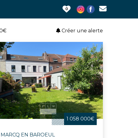
0
00€
Créer une alerte
1 058 000€
MARCQ EN BAROEUL