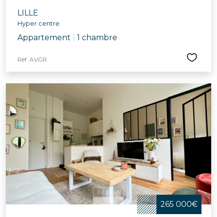
LILLE
Hyper centre
Appartement
|
1 chambre
Réf. AVGR
265 000€