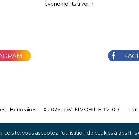
évènements à venir.
TAGRAM
FAC
les
-
Honoraires
©2026
JLW IMMOBILIER v1.00
Tous 
 ce site, vous acceptez l’utilisation de cookies à des fi