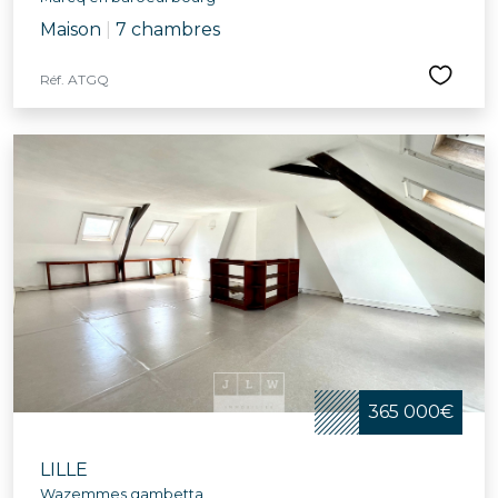
Maison
|
7 chambres
Réf. ATGQ
365 000€
LILLE
Wazemmes gambetta