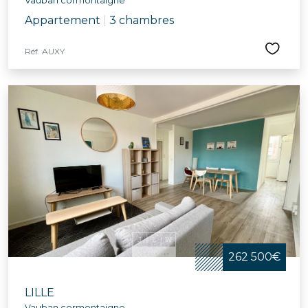
Vauban cormontaigne
Appartement
|
3 chambres
Réf. AUXY
262 500€
LILLE
Vauban cormontaigne