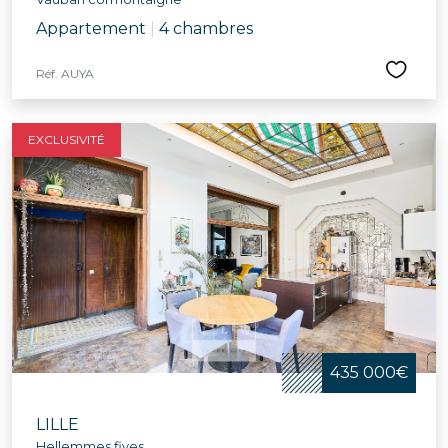
Appartement
|
4 chambres
Réf. AUYA
EXCLUSIVITÉ
435 000€
LILLE
Hellemmes fives