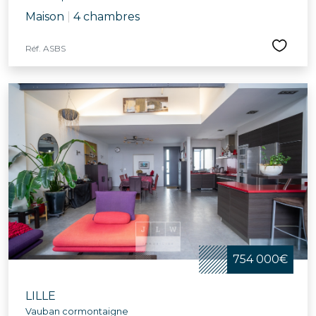
Maison
|
4 chambres
Réf. ASBS
754 000€
LILLE
Vauban cormontaigne