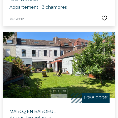
Appartement
|
3 chambres
Réf. ATJZ
1 058 000€
MARCQ EN BAROEUL
Marcq en baroeul bourg