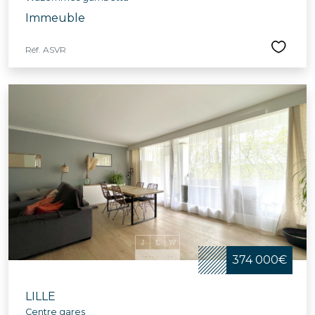
Immeuble
Réf. ASVR
374 000€
LILLE
Centre gares