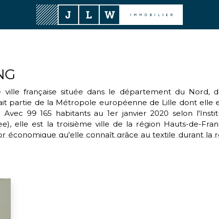
NG
 ville française située dans le département du Nord, d
 fait partie de la Métropole européenne de Lille dont ell
 Avec 99 165 habitants au 1er janvier 2020 selon l'Instit
), elle est la troisième ville de la région Hauts-de-Fran
r économique qu'elle connaît grâce au textile durant la rév
é du Broutteux ». Tourcoing se situe sur le versant Nord-E
iquement centrale au sein de l'Eurométropole Lille-Kort
ritoriale créé en janvier 2008 pour donner un cadre institu
ubaix-Tourcoing et les villes belges de Mouscron, Courtr
ns d’habitants.