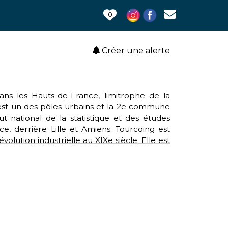
0
Créer une alerte
ans les Hauts-de-France, limitrophe de la
e est un des pôles urbains et la 2e commune
ut national de la statistique et des études
ce, derrière Lille et Amiens. Tourcoing est
olution industrielle au XIXe siècle. Elle est
st de la métropole lilloise mais occupe une
rijk-Tournai, premier groupement européen
tionnel à la vaste conurbation formée par la
ai, Tournai et Menin. Cet ensemble totalise