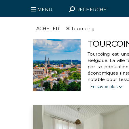
MENU
RECHERCHE
ACHETER
Tourcoing
TOURCOI
Tourcoing est une
Belgique. La ville
par sa population.
économiques (Insee
notable pour l'esso
surnommée « la cit
En savoir plus
position géograph
de coopération ter
métropole Lille-Ro
près de deux millio