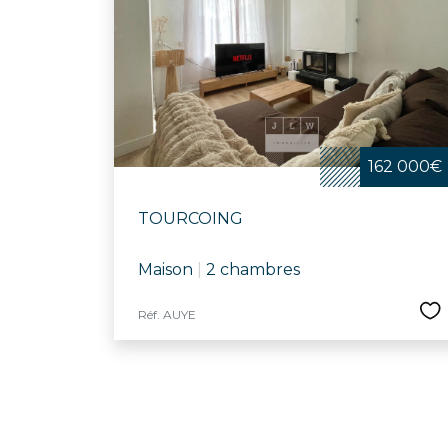
162 000€
TOURCOING
Maison
|
2 chambres
Réf. AUYE