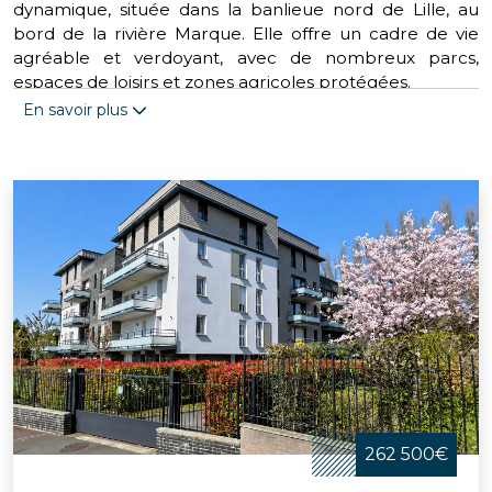
dynamique, située dans la banlieue nord de Lille, au
bord de la rivière Marque. Elle offre un cadre de vie
agréable et verdoyant, avec de nombreux parcs,
espaces de loisirs et zones agricoles protégées.
En savoir plus
Marcq-en-Barœul possède un riche patrimoine
historique et culturel, avec des monuments comme
l’église Saint-Vincent du XVIe siècle, la maison Art-Déco
Jules Notelaers, l’hôtel classique qui abrite le
conservatoire communal ou encore la chapelle du
Lazaro classée monument historique. Elle accueille
également des événements comme le festival de
théâtre amateur ou le tournoi international de
handball.
Marcq-en-Barœul est une ville sportive et festive, qui
dispose d’un hippodrome, de deux golfs, d’un club de
rugby à XV, d’un club de volley-ball féminin et d’une
piste de BMX. Elle organise aussi des manifestations
262 500€
comme la course à pied des Foulées Marcquoises, le