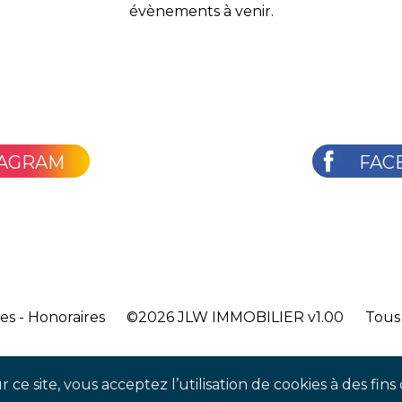
évènements à venir.
TAGRAM
FAC
les
-
Honoraires
©2026
JLW IMMOBILIER v1.00
Tous 
 ce site, vous acceptez l’utilisation de cookies à des fi